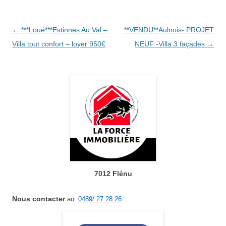
Navigation
←
***Loué***Estinnes Au Val –
**VENDU**Aulnois- PROJET
des
Villa tout confort – loyer 950€
NEUF -Villa 3 façades
→
articles
7012 Flénu
Nous contacter
au:
0489/ 27 28 26