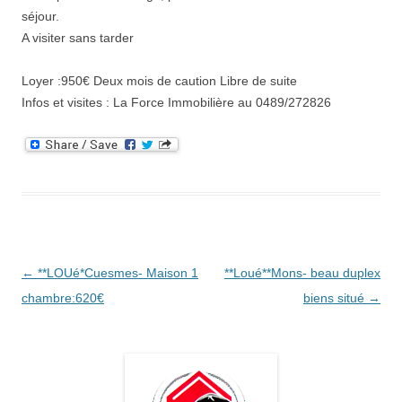
séjour.
A visiter sans tarder
Loyer :950€ Deux mois de caution Libre de suite
Infos et visites : La Force Immobilière au 0489/272826
Navigation
←
**LOUé*Cuesmes- Maison 1
**Loué**Mons- beau duplex
des
chambre:620€
biens situé
→
articles