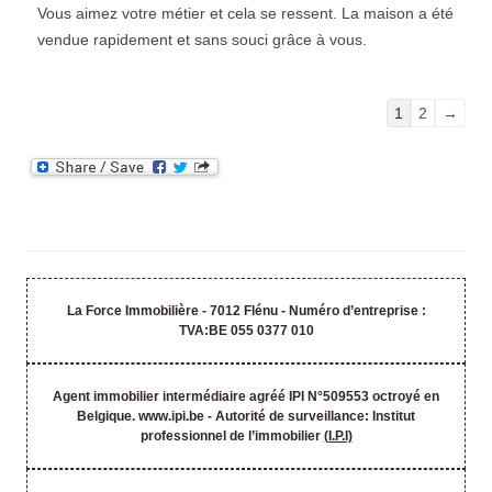
Vous aimez votre métier et cela se ressent. La maison a été
vendue rapidement et sans souci grâce à vous.
Navigation
1
2
→
dans
la
liste
du
livre
d’or
La Force Immobilière - 7012 Flénu - Numéro d’entreprise :
TVA:BE 055 0377 010
Agent immobilier intermédiaire agréé IPI N°509553 octroyé en
Belgique. www.ipi.be - Autorité de surveillance: Institut
professionnel de l’immobilier
(I.P.I)