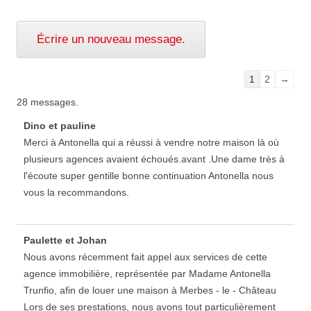
Navigation
1
2
→
dans
28 messages.
la
Dino et pauline
liste
Merci à Antonella qui a réussi à vendre notre maison là où
du
plusieurs agences avaient échoués.avant .Une dame très à
livre
l'écoute super gentille bonne continuation Antonella nous
d’or
vous la recommandons.
Paulette et Johan
Nous avons récemment fait appel aux services de cette
agence immobilière, représentée par Madame Antonella
Trunfio, afin de louer une maison à Merbes - le - Château
Lors de ses prestations, nous avons tout particulièrement