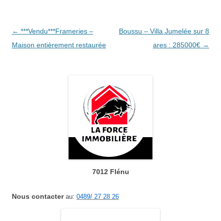
Navigation
←
***Vendu***Frameries –
Boussu – Villa Jumelée sur 8
des
Maison entièrement restaurée
ares : 285000€
→
articles
7012 Flénu
Nous contacter
au:
0489/ 27 28 26