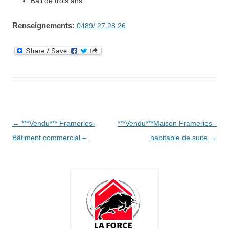
Bail de trois ans
Renseignements:
0489/ 27 28 26
Navigation
←
***Vendu*** Frameries-
***Vendu***Maison Frameries -
des
Bâtiment commercial –
habitable de suite
→
articles