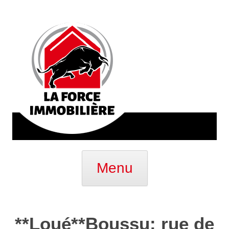
Aller
au
Menu
contenu
**Loué**Boussu: rue de