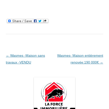
Navigation
←
Wasmes -Maison sans
Wasmes- Maison entièrement
des
travaux -VENDU
renovée:190 000€
→
articles